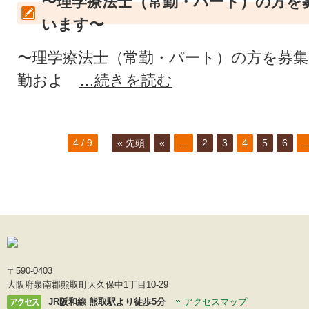
〜理学療法士（常勤・パート）の方を
います〜
〜理学療法士（常勤・パート）の方を募集
勤およ
…続きを読む
4 / 9
« 先頭
«
...
2
3
4
5
6
..
〒590-0403
大阪府泉南郡熊取町大久保中1丁目10-29
JR阪和線 熊取駅より徒歩5分
アクセスマップ